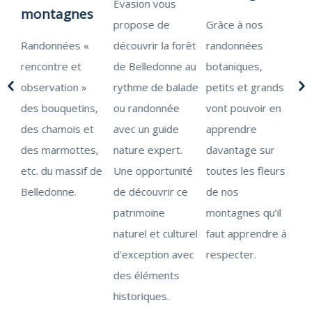
Evasion vous
Ré
montagnes
aux
propose de
Grâce à nos
bio
 du
Randonnées «
découvrir la forêt
randonnées
Ma
rencontre et
de Belledonne au
botaniques,
to
 le
observation »
rythme de balade
petits et grands
mo
des bouquetins,
ou randonnée
vont pouvoir en
acc
des chamois et
avec un guide
apprendre
fa
des marmottes,
nature expert.
davantage sur
flo
etc. du massif de
Une opportunité
toutes les fleurs
re
Belledonne.
de découvrir ce
de nos
tri
patrimoine
montagnes qu’il
Sa
naturel et culturel
faut apprendre à
pl
d'exception avec
respecter.
car
des éléments
historiques.