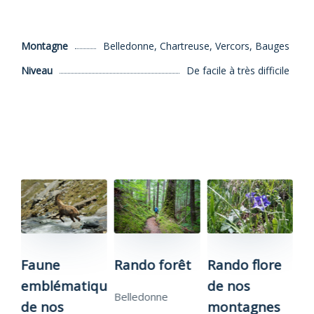
Montagne
Belledonne, Chartreuse, Vercors, Bauges
Niveau
De facile à très difficile
e
Faune
Rando forêt
Rando flore
R
ment
emblématique
de nos
h
Belledonne
de nos
montagnes